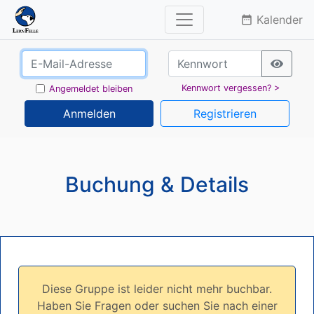
Kalender
date_range
Kennwort vergessen? >
Angemeldet bleiben
Anmelden
Registrieren
Buchung & Details
Diese Gruppe ist leider nicht mehr buchbar.
Haben Sie Fragen oder suchen Sie nach einer