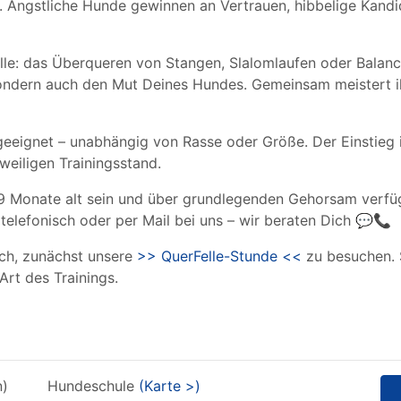
. Ängstliche Hunde gewinnen an Vertrauen, hibbelige Kandid
olle: das Überqueren von Stangen, Slalomlaufen oder Bala
 sondern auch den Mut Deines Hundes. Gemeinsam meistert 
geeignet – unabhängig von Rasse oder Größe. Der Einstieg i
eweiligen Trainingsstand.
 Monate alt sein und über grundlegenden Gehorsam verfüge
 telefonisch oder per Mail bei uns – wir beraten Dich 💬📞
ich, zunächst unsere
>> QuerFelle-Stunde <<
zu besuchen. 
Art des Trainings.
n)
Hundeschule
(Karte >)