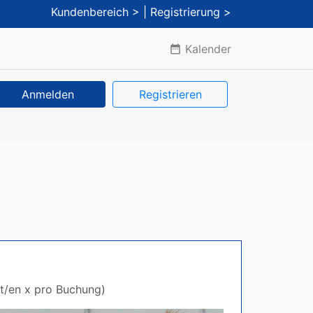
Kundenbereich >
| Registrierung >
Kalender
date_range
Anmelden
Registrieren
eit/en x pro Buchung)