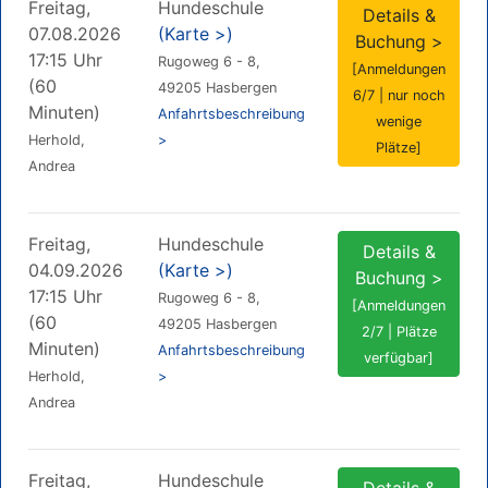
Freitag,
Hundeschule
Details &
07.08.2026
(Karte >)
Buchung >
17:15 Uhr
Rugoweg 6 - 8,
[Anmeldungen
(60
49205 Hasbergen
6/7 | nur noch
Minuten)
Anfahrtsbeschreibung
wenige
Herhold,
>
Plätze]
Andrea
Freitag,
Hundeschule
Details &
04.09.2026
(Karte >)
Buchung >
17:15 Uhr
Rugoweg 6 - 8,
[Anmeldungen
(60
49205 Hasbergen
2/7 | Plätze
Minuten)
Anfahrtsbeschreibung
verfügbar]
Herhold,
>
Andrea
Freitag,
Hundeschule