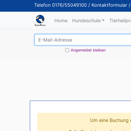
Telefon
0176/55049100
/
Kontaktformular
Home
Hundeschule
Tierheilp
Angemeldet bleiben
Um eine Buchung d